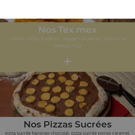
Nos Tex mex
chicken wings (6 pièces), nuggets (8 pièces), portion de
frites au four
+
Nos Pizzas Sucrées
pizza sucrée bananes chocolat, pizza sucrée poires caramel,