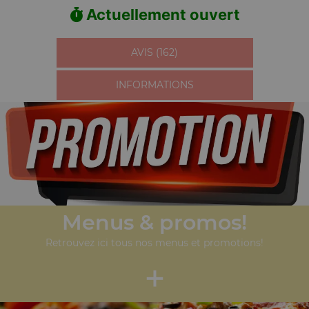
Actuellement ouvert
AVIS (162)
INFORMATIONS
Menus & promos!
Retrouvez ici tous nos menus et promotions!
+