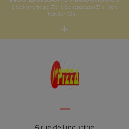
bière kronenbourg 33cl, bière desperados 33 cl, bière
heineken 33 cl, ...
+
6 rue de l'industrie