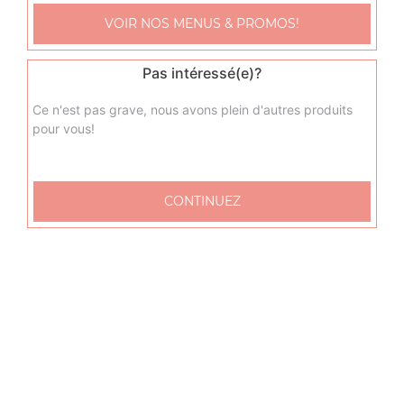
spaghetti bio bolognaise, spaghetti bio carbonara,
VOIR NOS MENUS & PROMOS!
spaghetti bio saumon fumé, ...
+
Pas intéressé(e)?
Ce n'est pas grave, nous avons plein d'autres produits
pour vous!
CONTINUEZ
Nos Lasagnes
lasagnes bolognaise
+