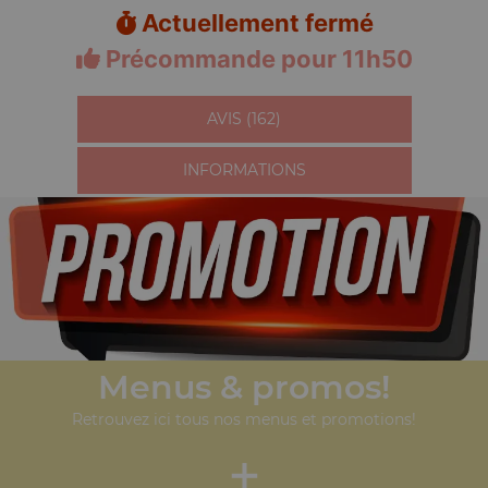
Actuellement fermé
Précommande pour 11h50
AVIS (162)
INFORMATIONS
Menus & promos!
Retrouvez ici tous nos menus et promotions!
+