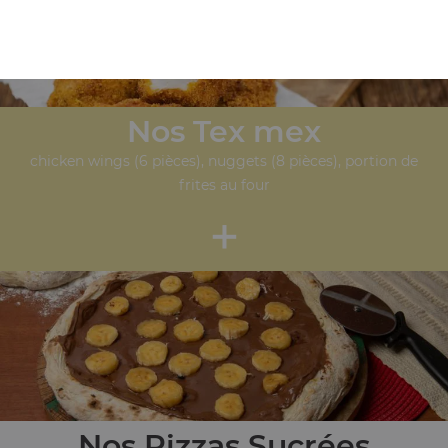
Nos Tex mex
chicken wings (6 pièces), nuggets (8 pièces), portion de
frites au four
+
Nos Pizzas Sucrées