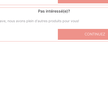
Pas intéressé(e)?
Nos Salades
ave, nous avons plein d'autres produits pour vous!
salade verte, salade tomate mozzarella, salade paysanne, .
+
CONTINUEZ
spaghet