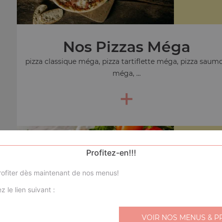
Nos Pizzas Méga
pizza classique méga, pizza tartiflette méga, pizza saum
méga, ...
+
Nos
Profitez-en!!!
pizza 
compos
ofiter dès maintenant de nos menus!
z le lien suivant :
VOIR NOS MENUS & P