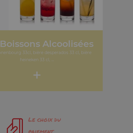
Boissons Alcoolisées
onenbourg 33cl, bière desperados 33 cl, bière
heineken 33 cl, ...
+
Le choix du
paiement