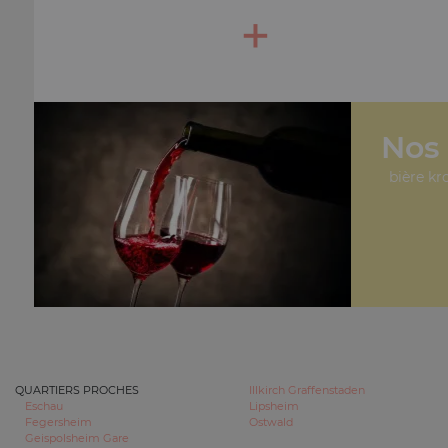
+
Nos 
bière kr
QUARTIERS PROCHES
Illkirch Graffenstaden
Eschau
Lipsheim
Fegersheim
Ostwald
Geispolsheim Gare