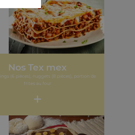
Nos Tex mex
ngs (6 pièces), nuggets (8 pièces), portion de
frites au four
+