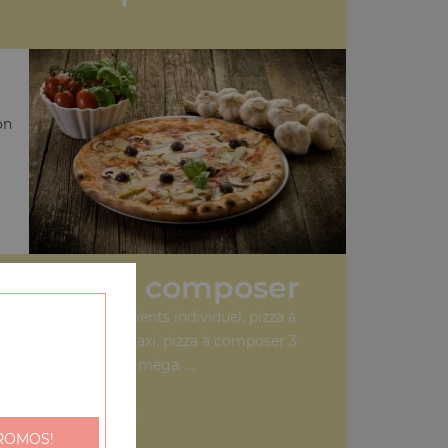
on
 Pizzas à composer
à composer 3 ingrédients individuel, pizza à
er 3 ingrédients maxi, pizza à composer 3
ingrédients méga, ...
+
ROMOS!