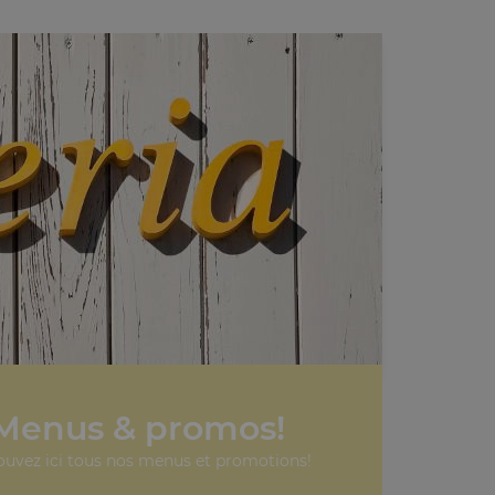
Menus & promos!
ouvez ici tous nos menus et promotions!