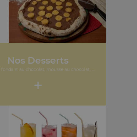
Nos Desserts
 fondant au chocolat, mousse au chocolat, ...
+