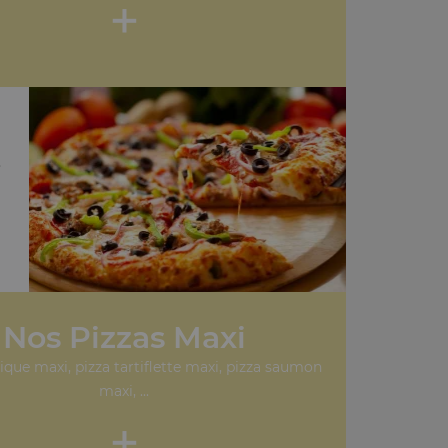
+
,
Nos Pizzas Maxi
sique maxi, pizza tartiflette maxi, pizza saumon
maxi, ...
+