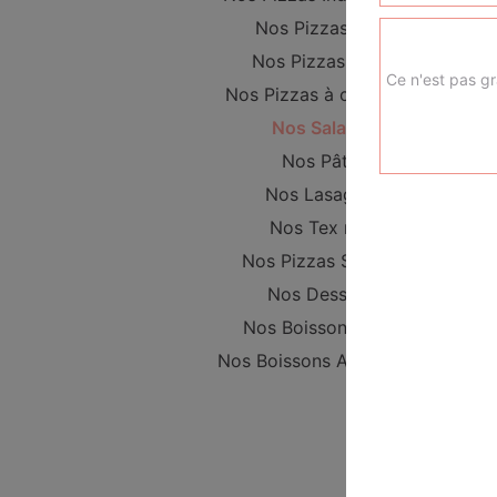
Nos Pizzas Maxi
Nos Pizzas Méga
Ce n'est pas gr
Nos Pizzas à composer
Nos Salades
Nos Pâtes
Nos Lasagnes
Nos Tex mex
Nos Pizzas Sucrées
Nos Desserts
Nos Boissons Softs
Nos Boissons Alcoolisées