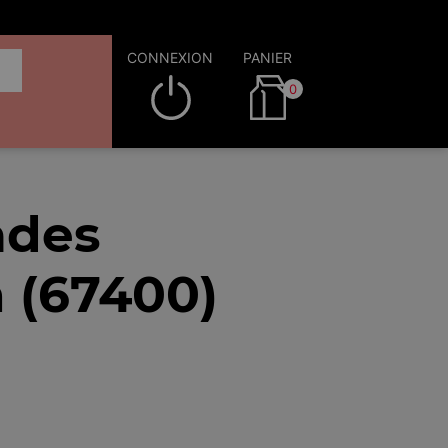
CONNEXION
PANIER
0
ades
n (67400)