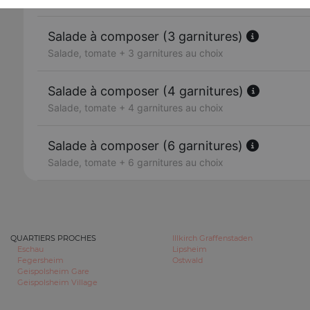
Salade à composer (3 garnitures)
Salade, tomate + 3 garnitures au choix
Salade à composer (4 garnitures)
Salade, tomate + 4 garnitures au choix
Salade à composer (6 garnitures)
Salade, tomate + 6 garnitures au choix
QUARTIERS PROCHES
Illkirch Graffenstaden
Eschau
Lipsheim
Fegersheim
Ostwald
Geispolsheim Gare
Geispolsheim Village