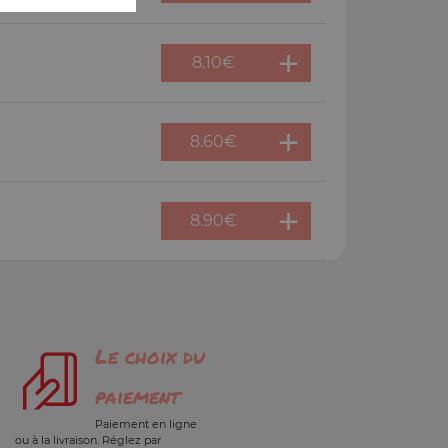
8.10
€
8.60
€
8.90
€
Le choix du
paiement
Paiement en ligne
ou à la livraison. Réglez par