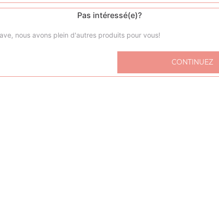
Pas intéressé(e)?
ave, nous avons plein d'autres produits pour vous!
Salade verte
CONTINUEZ
Salade tomate mozzarella
Salade, tomates, mozzarella
Salade paysanne
Fromage, jambon d'épaule, tomates, carottes bio, oeuf dur
Salade jardin
Tomates, carottes bio, oeuf dur, salade verte
Salade californienne
Tomates, ananas, maïs, olives, poivrons, carottes bio, sal