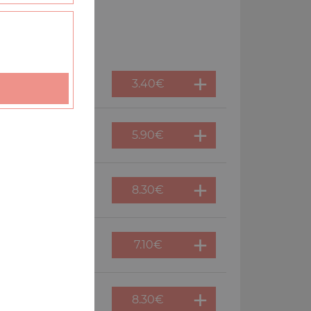
3.40
€
5.90
€
8.30
€
, salade verte
7.10
€
8.30
€
ade verte