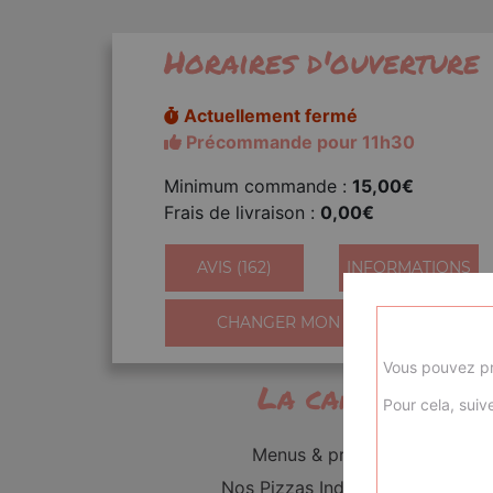
Horaires d'ouverture
Actuellement fermé
Précommande pour 11h30
Minimum commande :
15,00€
Frais de livraison :
0,00€
AVIS (162)
INFORMATIONS
CHANGER MON QUARTIER
Vous pouvez pr
La carte
Pour cela, suive
Menus & promos
Nos Pizzas Individuelles