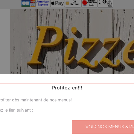
Profitez-en!!!
ofiter dès maintenant de nos menus!
z le lien suivant :
VOIR NOS MENUS & P