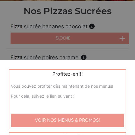
Nos Pizzas Sucrées
sucrée bananes chocolat
8.00
€
sucrée poires caramel
8.00
€
Profitez-en!!!
Vous pouvez profiter dès maintenant de nos menus!
sucrée pommes amandes
Pour cela, suivez le lien suivant :
8.00
€
VOIR NOS MENUS & PROMOS!