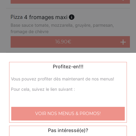
4 fromages maxi
Base sauce tomate, mozzarella, gruyère, parmesan,
fromage de chèvre
16.90
€
chausson maxi
Profitez-en!!!
Base sauce tomate, mozzarella, champignons frais,
jambon d'épaule, oeuf
Vous pouvez profiter dès maintenant de nos menus!
16.90
€
Pour cela, suivez le lien suivant :
méditerranéenne maxi
Base sauce tomate, mozzarella, merguez
VOIR NOS MENUS & PROMOS!
16.90
€
Pas intéressé(e)?