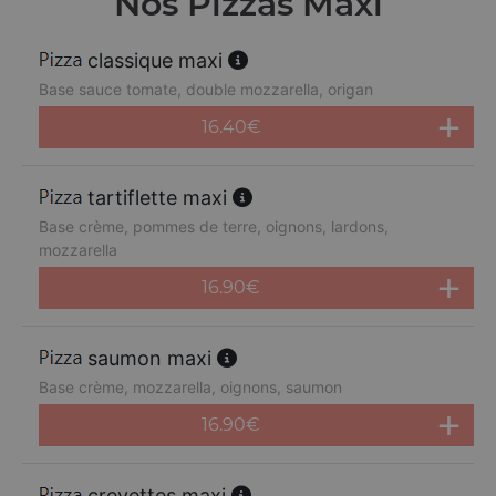
Nos Pizzas Maxi
classique maxi
Base sauce tomate, double mozzarella, origan
16.40
€
tartiflette maxi
Base crème, pommes de terre, oignons, lardons,
mozzarella
16.90
€
saumon maxi
Base crème, mozzarella, oignons, saumon
16.90
€
crevettes maxi