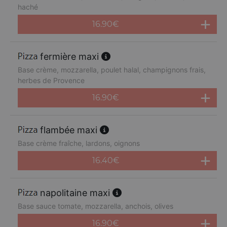
haché
16.90
€
fermière maxi
Base crème, mozzarella, poulet halal, champignons frais,
herbes de Provence
16.90
€
flambée maxi
Base crème fraîche, lardons, oignons
16.40
€
napolitaine maxi
Base sauce tomate, mozzarella, anchois, olives
16.90
€