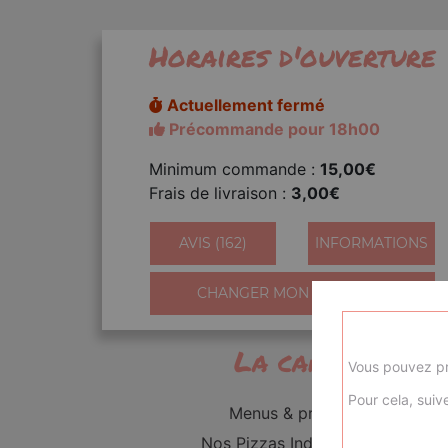
Horaires d'ouverture
Actuellement fermé
Précommande pour 18h00
Minimum commande :
15,00€
Frais de livraison :
3,00€
AVIS (162)
INFORMATIONS
CHANGER MON QUARTIER
La carte
Vous pouvez pr
Pour cela, suive
Menus & promos
Nos Pizzas Individuelles