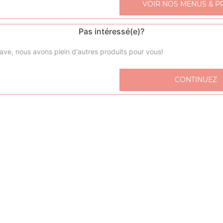
VOIR NOS MENUS & P
Pas intéressé(e)?
ave, nous avons plein d'autres produits pour vous!
sucrée bananes chocolat
CONTINUEZ
sucrée poires caramel
sucrée pommes amandes