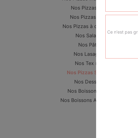
Nos Pizzas Maxi
Nos Pizzas Méga
Nos Pizzas à composer
Ce n'est pas gr
Nos Salades
Nos Pâtes
Nos Lasagnes
Nos Tex mex
Nos Pizzas Sucrées
Nos Desserts
Nos Boissons Softs
Nos Boissons Alcoolisées