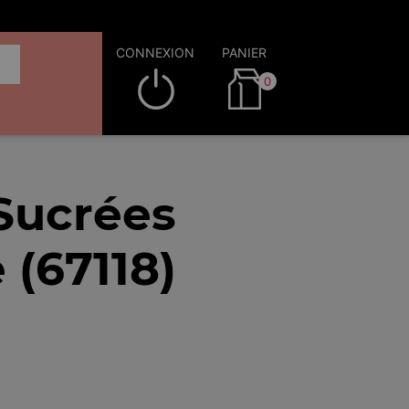
CONNEXION
PANIER
0
 Sucrées
 (67118)