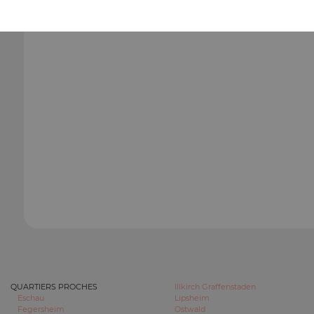
QUARTIERS PROCHES
Illkirch Graffenstaden
Eschau
Lipsheim
Fegersheim
Ostwald